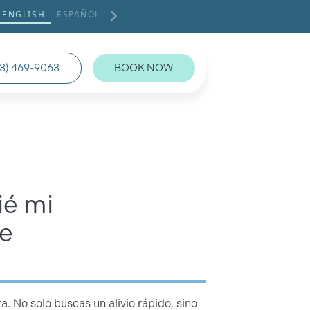
ENGLISH
ESPAÑOL
3) 469-9063
BOOK NOW
ié mi
te
 No solo buscas un alivio rápido, sino