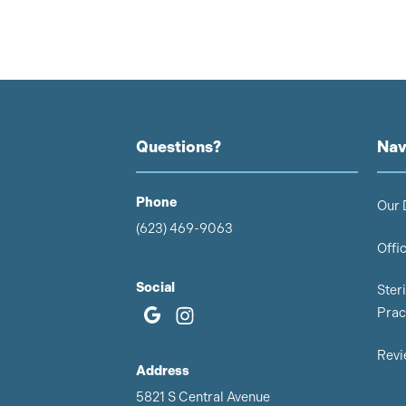
Questions?
Nav
Phone
Our 
(623) 469-9063
Offi
Social
Steri
Prac
Revi
Address
5821 S Central Avenue