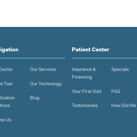
igation
Patient Center
Doctor
Our Services
Insurance &
Specials
Financing
ce Tour
Our Technology
Your First Visit
FAQ
lization
Blog
tices
Testimonials
How Did We
ew Us