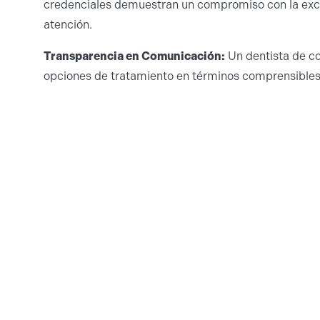
credenciales demuestran un compromiso con la exce
atención.
Transparencia en Comunicación:
Un dentista de co
opciones de tratamiento en términos comprensibles
paciencia, y te involucra en las decisiones sobre tu 
presionado o confundido sobre los procedimientos
Servicios Completos que 
Consultorio Dental Mode
Un consultorio dental confiable en Phoenix debe of
para satisfacer todas las necesidades de tu familia
tratamientos especializados.
Atención preventiva
con chequeos y limpiezas
antes de que se agraven