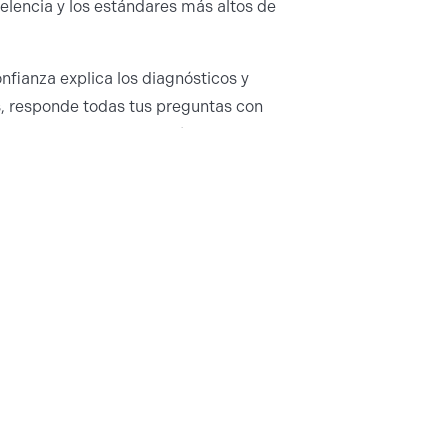
lencia y los estándares más altos de
nfianza explica los diagnósticos y
, responde todas tus preguntas con
salud bucal. Nunca deberías sentirte
 recomendados.
Debe Ofrecer un
rno
recer una gama completa de servicios
, desde cuidado preventivo hasta
 regulares que detectan problemas